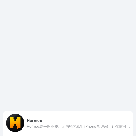
Hermex
Hermex是一款免费、无内购的原生 iPhone 客户端，让你随时随地打开会话、实时流式响应、切换模型、附加文件、浏览工作空间，真正实现“服务器跑 Agent，手机来掌控”。