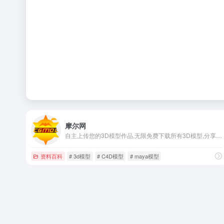
摩尔网
自主上传您的3D模型作品,无限免费下载所有3D模型,分享您的3D模型制作经验,您的3D作品网络存储库,您的CG作品出售平台,模型卖钱网,3D模型共享出售中心
资料百科
# 3d模型
# C4D模型
# maya模型