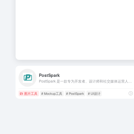
PostSpark
PostSpark 是一款专为开发者、设计师和社交媒体运营人员打造的在线截图美化与样机制作工具。
图片工具
# Mockup工具
# PostSpark
# UI设计