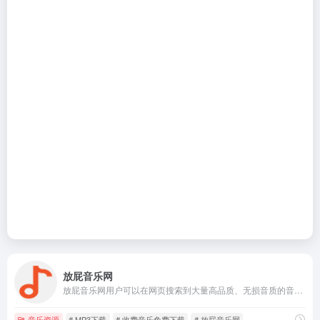
放屁音乐网
放屁音乐网用户可以在网页搜索到大量高品质、无损音质的音乐资源，包括流行音乐、经典老歌以及部分VIP付费歌曲，并且还可以免费下载和免费在线试听。
音乐资源
# MP3下载
# 收费音乐免费下载
# 放屁音乐网