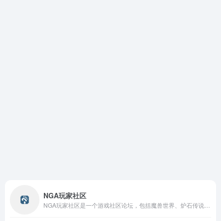
NGA玩家社区
NGA玩家社区是一个游戏社区论坛，包括魔兽世界、炉石传说、英雄联盟、DotA2、风暴英雄、战舰世界等，促进玩家的交流和攻略资源。