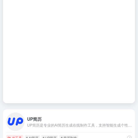
UP简历
UP简历是专业的AI简历生成在线制作工具，支持智能生成个性化简历内容，精准匹配岗位需求，涵盖各行业简历模板，可以在线编辑、免费下载使用，支持一键导出word/pdf等格式，全平台编辑适配，轻松完成个人简历制作。
AI工具
# AI简历
# UP简历
# 简历制作