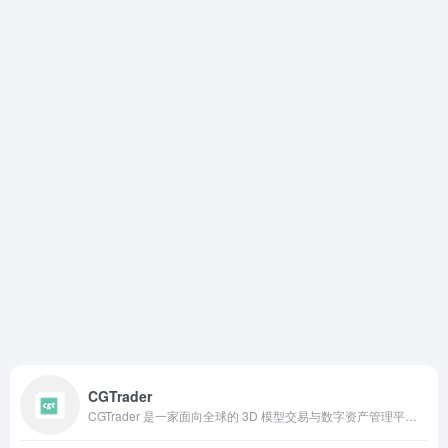
CGTrader
CGTrader 是一家面向全球的 3D 模型交易与数字资产管理平台，聚焦于为设计师、游戏开发者、AR/VR 从业者以及电商企业提供专业化服务。