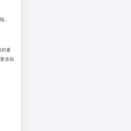
险。
接的素
需要添加