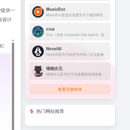
MusicEnc
户提供一
MusicEnc是提供免费音乐下载的网页，提供的音乐资源丰富多样，支持多种语言的音乐资源，包括华语、美、日、韩等多国音乐。用户可以下载 MP3 格式音乐和 LRC 格式歌词。
有设计
c/ua
Cua（全称 Computer Use Agent）是一个开源的计算机使用智能体平台。它给每个AI Agent配了一台真实的云桌面——带显示器、有浏览器、能点鼠标、能敲键盘、能运行程序。
NovelAI
NovelAI是专为创意写作和二次元图像生成深度优化的付费AI平台，在角色一致性、世界观记忆和动漫画风把控上表现突出。
喵物次元
喵物次元是专注于动漫番剧资源收集，是一个二次元观影追番动漫网站，海量最新热门高质量动漫，提供动漫app，动漫下载，免费在线看动漫，更新及时画质高清1080p无广告，为各位友人打造最好的追番体验。
查看完整榜单
热门网站推荐