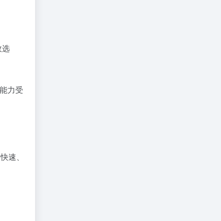
效选
理能力受
要快速、