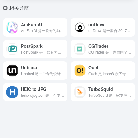
相关导航
AniFun AI
unDraw
AniFun AI 是一款专为动漫、漫画与视频创作者打造的全功能 AI 创作平台，凭借“一键生成”式的操作体验，帮助用户在几分钟内完成从角色设定到完整漫画页、动画短片的全流程创作。
unDraw 是一套自 2017 年上线的开源矢量插画库，专为设计师、开发者和内容创作者提供免版权、可商用的视觉素材。
PostSpark
CGTrader
PostSpark 是一款专为开发者、设计师和社交媒体运营人员打造的在线截图美化与样机制作工具。
CGTrader 是一家面向全球的 3D 模型交易与数字资产管理平台，聚焦于为设计师、游戏开发者、AR/VR 从业者以及电商企业提供专业化服务。
Unblast
Ouch
Unblast 是一个专为设计师与创意工作者打造的 免费高质量设计资源平台，在业内被广泛推荐为“一站式素材库”。
Ouch 是 Icons8 旗下专注于免费矢量、3D 与动画插画的精品资源平台，深受设计师、内容创作者和 UI/UX 从业者的青睐。
HEIC to JPG
TurboSquid
heic-tojpg.com是一个专注于将苹果特有的HEIC格式照片转换为通用JPG格式的在线服务平台。
TurboSquid 是一家专注于 3D 模型交易的线上平台，提供高品质、可商用的三维资源下载。其用户涵盖影视制作、游戏开发、建筑可视化、广告设计以及涉足元宇宙和 VR 的技术团队。