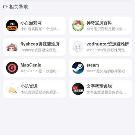
相关导航
小白游戏网
神奇宝贝百科
小白游戏网是一个提供免费游戏资源下载的网站，用户无需注册即可直接下载游戏，该网站每天更新游戏资源，涵盖多种类型，包括单机游戏、安卓软件、PC软件等。
神奇宝贝百科是提供全面、详细的宝可梦信息的平台，给喜欢宝可梦的用户创造了一个很好的共同讨论的空间。
flysheep资源避难所
vodhunter资源避难所
flysheep资源避难所是提供二次元风格游戏的免费资源网站，网页收录了大量PC单机、独立游戏、VR游戏、模拟器整合游戏等，满足不同用户的需求。
vodhunter资源避难所免费资源下载平，包含PC游戏、模拟器游戏、VR游戏、实用工具、游戏资讯等。
MapGenie
steam
MapGenie 是一款面向游戏爱好者的交互式地图与攻略平台，专注于提升玩家在开放世界、RPG、动作冒险等类型游戏中的探索效率。
steam是知名的数字游戏资源网站，可以直接免费下载游戏，浏览游戏库，参与社区讨论等，还可以付费购买高质量的游戏资源。
小叽资源
文字密室逃脱
小叽资源是提供免费游戏、软件等资源下载的平台，包括3A大作、单机游戏、二次元游戏、射击飞行、第一人称射击、塔防游戏等。
文字密室逃脱是免费在线游戏，网页还会提供游戏背景音乐、旁白、思维导图式界面和多种主题模式，增强了游戏的趣味性和沉浸感。