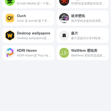
Envato Market 是一个面向全球创作者、开发者和设计专业人士的素材模板资源交易平台
3G壁纸是免费提供高清手机壁纸和电脑壁纸的网站，网站涵盖了从自然风光到城市夜景，从动漫角色到明星写真，从抽象艺术到科幻场景等多种风格的壁纸，满足用户多样化的审美需求。
Ouch
彼岸壁纸
Ouch 是 Icons8 旗下专注于免费矢量、3D 与动画插画的精品资源平台，深受设计师、内容创作者和 UI/UX 从业者的青睐。
彼岸壁纸会提供高清壁纸图片下载服务，网站拥有海量的壁纸内容，如4k高清图，4k动漫图、4k风景图、日历图等。
Desktop wallpapers
森片
Desktop wallpapers是提供高质量壁纸下载的平台，壁纸的种类超级丰富，如3D、动物、艺术、汽车、海滩、生日、卡通、名人、圣诞节、奇幻、花朵等，满足不同用户的不同需求。
森片是提供分享AI绘画的图片社区，是一个ai图画学习作品的好地方，并且汇聚了超级多种类高清AI图片资源，如AI人物、AI风景、AI科幻、AI动物、AI植物、AI建筑、AI设计和AI食物等，适用于设计、壁纸或短视频平台等用途。
HDRI Haven
WallHere 壁纸库
HDRI Haven是 Poly Haven 基金会运营的公益性高动态范围贴图库，上线即坚持 CC0 协议，所有环境贴图可自由下载、商用、修改且无需署名。
WallHere 壁纸库是超级受欢迎的免费高清壁纸下载网站，网页的内容超级多，包含风景壁纸、动漫壁纸、手机壁纸、电脑壁纸等，适合不用的用户使用。