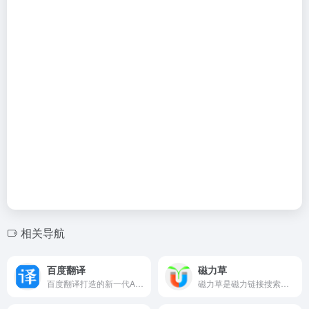
相关导航
百度翻译
磁力草
百度翻译打造的新一代AI大模型翻译平台，为用户提供翻译和阅读外文场景的一站式智能解决方案，支持中文、英文、日语、韩语、德语、法语等203种语言。
磁力草是磁力链接搜索和下载的工具，用户可以在网页搜索到各种各样的资源，如影视、小说、游戏、软件等。