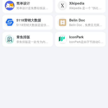
简单设计
Xikipedia
简单设计是免费在线设计工具，它不仅提供图片设计，还有AI批量创作，文案创作，常用免费工具。
Xikipedia 是一个 "伪社交媒体信息流"，由开发者 rebane2001 打造。它不连接任何真实社交平台，而是从 Simple Wikipedia 中随机抓取文章，以类似刷短视频/刷推的方式呈现给你。
5118营销大数据
Belin Doc
5118营销大数据是提供大数据分析和营销数据支持的平台，对应运营岗位、内容创作岗位的职场小伙伴非常适用。
Belin Doc，免费且无限制的 AI 文档翻译工具，由顶尖大模型驱动，完美保留原始布局。无需注册，翻译质量上乘。
章鱼排版
IconPark
章鱼排版是一款专为内容创作者打造的在线排版工具，通过丰富的样式模板和便捷的编辑功能，帮助用户快速完成高质量的公众号文章排版。
IconPark是由字节跳动CUX（Creative User Experience）设计团队倾力打造的一款高质量、开放源代码的矢量图标库。