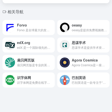
相关导航
Forvo
oeasy
Forvo 是全球最大的发音词典，收录了数百万条由母语者提供的真实发音，覆盖 300 多种语言，适合学习者查找单词或短语的标准读音。
oeasy是提供免费视频教程网站，是完全免费的，用户可以在网页下载到关于视频内容、软件和素材，还有影视资源等。
edX.org
思谋学术
edX 是一个国际领先的非营利性在线学习平台，是一个网课网站，更是一个由全球顶级大学和行业领先机构组成的教育联盟。
思谋学术是提供学术资源导航和论文免费下载服务的网站，为科研工作者提供了大量的资源学习和资源搜索。
扇贝网页版
Agora Cosmica
扇贝网页版是专业的英语学习平台，它可以帮助用户通过阅读学习提升英语能力，网站还提供了app版的，用户可以可以使用app学习，课程都是同步的。
Agora Cosmica是一座你可以与之交谈的活图书馆。这里汇集了30位跨越古今的历史人物，从马可·奥勒留到弗里达·卡罗、老子到弗吉尼亚·伍尔夫，让他们的思想以AI回音（AI Echo）的形式继续教导我们。
识字体网
巴别英语
识字体网是免费在线字体识别、品牌识别、字体下载、字体搜索和问答社区网站，免费下载Windows、macOS、Linux、Android、iOS/iPad/iPhone字体识别扫一扫软件。
巴别英语是一款专注于“自然习得”理念的在线英语学习平台，凭借海量美剧、TED 演讲等真实语料，将娱乐与学习无缝融合，为用户提供高效、轻松的语言提升路径。