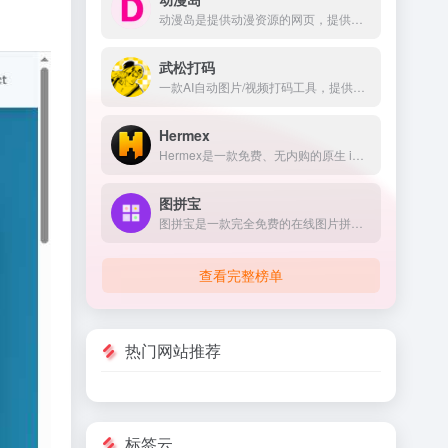
动漫岛是提供动漫资源的网页，提供的动漫包含国内动漫、日本动漫、欧美动漫等，满足不同用户对动漫的需求。
武松打码
一款AI自动图片/视频打码工具，提供马赛克、模糊、动态贴纸等多种打码样式；支持上传自定义模板。智能识别，自动打码，全程追踪视频中的车牌、人脸，精确高效不废手。
Hermex
Hermex是一款免费、无内购的原生 iPhone 客户端，让你随时随地打开会话、实时流式响应、切换模型、附加文件、浏览工作空间，真正实现“服务器跑 Agent，手机来掌控”。
图拼宝
图拼宝是一款完全免费的在线图片拼接工具，支持多种布局模板，可以轻松制作照片拼图。无需下载安装，一键导入图片，快速创建精美的图片拼贴作品。
查看完整榜单
热门网站推荐
标签云