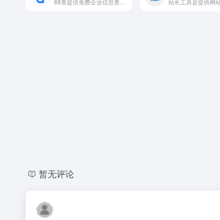
88查提供免费企业信息查询服务,提供查询工商注册信息、电话邮箱、公司地址、经营风险、控股持股、发展动态、财务状况、股东法人高管、商标专利、品牌项目、竞品信息、融资
暂无评论