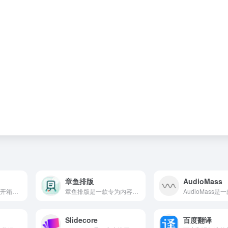
章鱼排版
AudioMass
DetectRadar是一个开箱即用的网络环境一致性检测雷达。打开网页就能跑检测，不需要安装插件、不需要注册账号。
章鱼排版是一款专为内容创作者打造的在线排版工具，通过丰富的样式模板和便捷的编辑功能，帮助用户快速完成高质量的公众号文章排版。
Slidecore
百度翻译