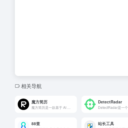
相关导航
魔方简历
DetectRadar
魔方简历是一款基于 AI 技术的免费简历制作、生成与优化平台，支持在线编辑、实时预览和多设备同步，所有数据默认保存在本地，确保隐私安全。
88查
站长工具