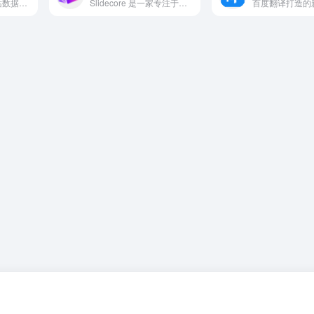
站长工具是提供网站数据查询和分析的实用工具，非常适合SEO从业者和网站管理员使用。
Slidecore 是一家专注于免费 PPT 与 Google Slides 模板的线上资源库，面向商业汇报、学术教学、产品展示、创业路演、市场营销等多种场景。