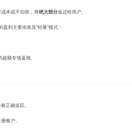
营成本或不扣留，将
绝大部分
返还给用户。
k 的盈利主要依靠其“轻量”模式：
的超额专项返佣。
路径被正确追踪。
注册账户。