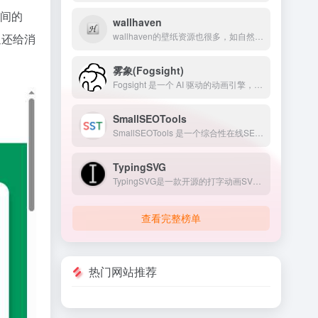
间的
wallhaven
wallhaven的壁纸资源也很多，如自然风景、动漫漫画、城市风貌，科幻壁纸、美女壁纸等高清壁纸，满足不同的需求。
返还给消
雾象(Fogsight)
Fogsight 是一个 AI 驱动的动画引擎，可以将抽象概念转化为动态 HTML 动画。只需输入任何概念、问题或关键词，我们的 AI 会分析并生成高质量动画可视化，让复杂的概念变得易于理解。
SmallSEOTools
SmallSEOTools 是一个综合性在线SEO工具平台，无需注册、不用下载，浏览器直接操作。
TypingSVG
TypingSVG是一款开源的打字动画SVG生成器，在原有工具基础上进行了大幅增强，专注于灵活性与渲染精确。
查看完整榜单
热门网站推荐