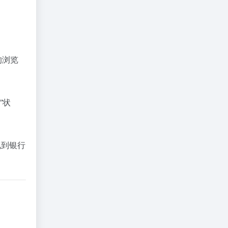
的浏览
”状
现到银行