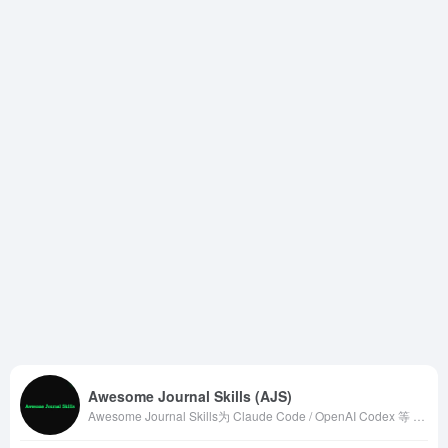
Awesome Journal Skills (AJS)
Awesome Journal Skills为 Claude Code / OpenAI Codex 等 AI 编程代理打造的期刊特定技能包集合。覆盖 AER、QJE、Nature、Cell、《管理世界》、《经济研究》等 200+ 主流中外期刊。