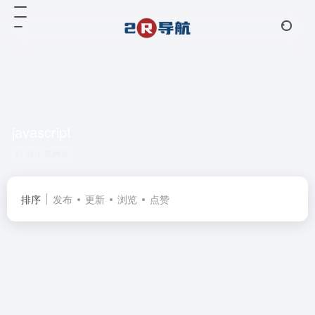
javascript
共 1 篇网址
排序
发布
更新
浏览
点赞