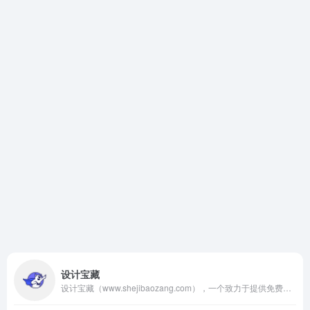
设计宝藏
设计宝藏（www.shejibaozang.com），一个致力于提供免费资源的宝藏网站。无论你是Blender、After Effects (AE)、Cinema 4D (C4D)、Premiere Pro (PR)、Photoshop (PS)、Illustrator (AI)的爱好者，还是对CG影视后期和3D建模感兴趣的专业人士，这里都有你需要的软件、插件、脚本等学习工具。