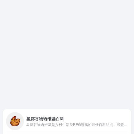
星露谷物语维基百科
星露谷物语维基是乡村生活类RPG游戏的最佳百科站点，涵盖了游戏玩法、小镇居民、任务、钓鱼等各种要素的资料和攻略。