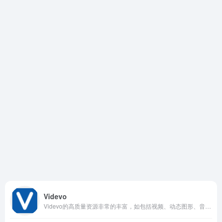
Videvo
Videvo的高质量资源非常的丰富，如包括视频、动态图形、音效、音乐、剪辑模板等，分类也多，如自然、城市、科技、商业、人物、节日等，满足用户的不同需求。