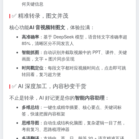
何关键信息
✅ 精准转录，图文并茂
核心功能
AI 音视频转图文
，体验拉满：
高准确率
：基于 DeepSeek 模型，语音转文字准确率超
85%，清晰区分不同发言人
智能抓图
：自动识别并截取视频中的 PPT、课件、关键
画面，文字 + 图片同步呈现
时间戳定位
：每段文字都对应视频时间点，点击即可跳
转回看，复习超方便
✅ AI 深度加工，内容秒变干货
不止是转录，AI 好记更是你的
智能内容助理
：
多维总结
：一键生成精华摘要、核心要点、关键词标
签，快速把握内容框架
思维导图
：自动生成结构化脑图，复杂逻辑一目了然，
考前复习、思路梳理神器
多语翻译
：支持中、英、日、韩等 20 + 语言精准互译，