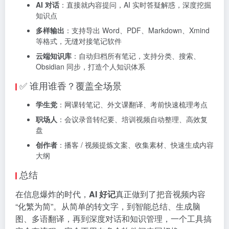
AI 对话
：直接就内容提问，AI 实时答疑解惑，深度挖掘
知识点
多样输出
：支持导出 Word、PDF、Markdown、Xmind
等格式，无缝对接笔记软件
云端知识库
：自动归档所有笔记，支持分类、搜索、
Obsidian 同步，打造个人知识体系
✅ 谁用谁香？覆盖全场景
学生党
：网课转笔记、外文课翻译、考前快速梳理考点
职场人
：会议录音转纪要、培训视频自动整理、高效复
盘
创作者
：播客 / 视频提炼文案、收集素材、快速生成内容
大纲
总结
在信息爆炸的时代，
AI 好记
真正做到了把音视频内容
“化繁为简”。从简单的转文字，到智能总结、生成脑
图、多语翻译，再到深度对话和知识管理，一个工具搞