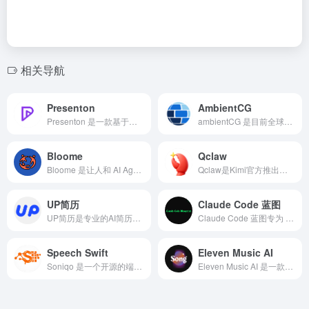
相关导航
Presenton
AmbientCG
Presenton 是一款基于人工智能技术的开源 PPT 生成工具，旨在简化演示文稿的制作流程。
ambientCG 是目前全球最大的免费 PBR（基于物理渲染）材质、HDRI 环境贴图和 3D 模型资源库之一。
Bloome
Qclaw
Bloome 是让人和 AI Agent 在同一个群聊里协作的即时通讯平台。一起调研、起草、审查和交付，让 AI 成为你的队友
Qclaw是Kimi官方推出的微信端AI助手。
UP简历
Claude Code 蓝图
UP简历是专业的AI简历生成在线制作工具，支持智能生成个性化简历内容，精准匹配岗位需求，涵盖各行业简历模板，可以在线编辑、免费下载使用，支持一键导出word/pdf等格式，全平台编辑适配，轻松完成个人简历制作。
Claude Code 蓝图专为 Claude Code 打造的、经过实战检验且跨框架通用的参考架构与配置模板。它就像是一套精心设计的“AI 行为紧箍咒”，让你的 Claude 变成一个严谨、听话、不乱花钱的顶级高级工程师。
Speech Swift
Eleven Music AI
Soniqo 是一个开源的端侧语音 AI SDK，主打 Apple Silicon（M1/M2/M3/M4），支持在 Mac 和 iOS 设备上完全本地运行语音识别、合成与理解任务，无需连接云端、无需 API 密钥，且数据保留在设备端。
Eleven Music AI 是一款基于前沿人工智能技术的专业音乐生成平台，旨在让用户在瞬间创作出高品质、个性化的音乐作品。