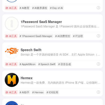
AI工具
# AI教育
# AI素养课程
# Day of AI
1Password SaaS Manager
1Password SaaS Manager 是 1Password 面向企业场景推出的 SaaS 管理能力，核心目标是帮助公司统一掌握正在使用的云服务、账号访问情况以及权限分配状态。
AI工具
# 1Password SaaS Manager
# AI消费管控
# IT治理
Speech Swift
Soniqo 是一个开源的端侧语音 AI SDK，主打 Apple Silicon（M1/M2/M3/M4），支持在 Mac 和 iOS 设备上完全本地运行语音识别、合成与理解任务，无需连接云端、无需 API 密钥，且数据保留在设备端。
AI工具
# AppleSilicon
# Speech Swift
# 语音合成
Hermex
Hermex是一款免费、无内购的原生 iPhone 客户端，让你随时随地打开会话、实时流式响应、切换模型、附加文件、浏览工作空间，真正实现“服务器跑 Agent，手机来掌控”。
AI工具
# AI助手
# Hermex
# iOS应用