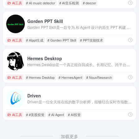
AI工具
# AI music detector
# AI音乐检测
# deezer
Gorden PPT Skill
Gorden PPT Skill是一款专为 AI Agent 设计的原生 PPT 构建 Skill，基于 python-pptx 实现非破坏性文本替换，保留专业设计师手工打磨的排版、配色与布局，只替换文字内容，输出真正的 .pptx 文件。
AI工具
# AIppt生成
# Gorden PPT Skill
# PPT技能技术
Hermes Desktop
Hermes Desktop是一个真正能自我成长、长期记忆、跨平台陪伴你的自主 AI Agent，支持 macOS、Windows 和 Linux，让普通用户也能轻松驾驭这个强大 Agent。
AI工具
# Hermes Desktop
# HermesAgent
# NousResearch
Driven
Driven是一位全天候在线的数字分析师，能够结合实时市场数据、公司财报、监管文件、行业新闻以及市场情绪信息，为用户提供结构化的投资研究结果。
AI工具
# #美股投资
# AI Agent
# AI投资
加载更多