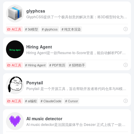
glyphcss
GlyphCSS提供了一个极具创意的解决方案：将3D模型转化为ASCII艺术，并以纯文本形式渲染在单个``标签中，实现浏览器、React、Vue乃至终端的跨平台呈现。
AI工具
# 3d模型
# glyphcss
# 纯文本渲染
Hiring Agent
Hiring Agent是一款Resume-to-Score管道，能自动解析PDF简历、提取结构化信息、结合GitHub项目信号进行客观打分，并输出详细解释和证据，已收获数千Star，成为开发者与招聘者的高效利器。
AI工具
# Hiring Agent
# PDF简历
# 招聘助手
Ponytail
Ponytail 是一个开源工具，旨在帮助开发者将代码仓库与AI模型连接起来，让AI能够基于项目上下文进行分析和协作。
AI工具
# ai编程
# ClaudeCode
# Cursor
AI music detector
AI music detector是法国流媒体平台 Deezer 正式上线了一款免费的 AI 音乐检测工具，支持 27 种语言，覆盖 Spotify、Apple Music、YouTube Music、SoundCloud 等 20 多个主流平台。