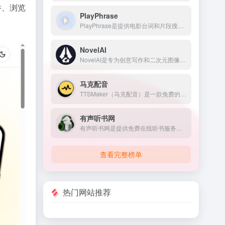
件、浏览
PlayPhrase
PlayPhrase是提供电影台词和片段搜索的平台，用户可以通过输入特定台词或短语，快速查找相关电影片段，并支持在线播放与下载。
NovelAI
NovelAI是专为创意写作和二次元图像生成深度优化的付费AI平台，在角色一致性、世界观记忆和动漫画风把控上表现突出。
马克配音
TTSMaker（马克配音）是一款免费的文本转语音工具，提供语音合成服务，支持多种语言，包括中文、英语、日语、韩语、法语、德语、西班牙语、阿拉伯语等50多种语言，以及超过300种语音风格。
有声听书网
有声听书网是提供免费在线听书服务网站，用户可以免费在网页看或者是听各种类型小说，包含言情小说、武侠小说等。
查看完整榜单
热门网站推荐