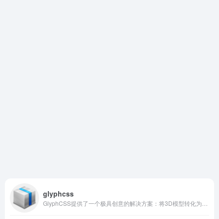
glyphcss
GlyphCSS提供了一个极具创意的解决方案：将3D模型转化为ASCII艺术，并以纯文本形式渲染在单个``标签中，实现浏览器、React、Vue乃至终端的跨平台呈现。