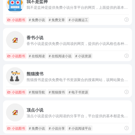
我不是盐神
我不是盐神是提供免费小说分享平台的网页，上面提供的基本都是可以直接免费看，用户也可以在网页搜索自己想看的短篇小说，如果能找到小说资源，也是可以直接免费看。
小说图书
# 免费小说
# 免费文章
# 小说搬运工
香书小说
香书小说是提供免费小说阅读的网页，提供的小说风格也各种各样，如玄幻、都市、穿越、网游等，用户都可以在网页搜索并且在线直接阅读。
小说图书
# 在线阅读
# 在线阅读小说
# 小说资源
熊猫搜书
熊猫搜书是提供免费电子书资源聚合的搜索网站，该网站聚合了多个电子书搜索引擎和资源网站，方便用户快速查找各类电子书，包括小说、文学、历史、政治、计算机、医学等。
小说图书
# 熊猫导航
# 熊猫搜书
# 电子书资源
顶点小说
顶点小说是提供小说阅读的分享平台，平台提供的基本都是免费小说，包含的类型也很多，如言情、穿越、玄幻等，满足不同读者的需求。
小说图书
# 免费小说
# 小说分享
# 小说阅读平台