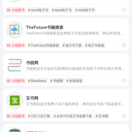
小说图书
# azw3电子书
# epub电子书
# mobi电子书
TheFuture书籍搜索
TheFuture书籍搜索是免费电子书资源搜索网页，网站的资源应该也很多，用户只需要输入书籍的名字，就可以直接搜索书籍，点击后会跳转到详细页面，拉到下载页面，就可以点击免费下载了。
小说图书
# TheFuture书籍搜索
# 电子书下载
# 电子书搜索
书栈网
书栈网是专注提供互联网知识领域的开源电子书和文档分享网站，提供丰富的开发文档、使用手册、前端后端库等资源，并按类别详细分类，支持在线阅读和多种格式下载，如PDF、MOBI、EPUB等。
小说图书
# BookStack
# 书栈网
# 在线阅读
宝书网
宝书网是提供免费小说下载的网页，网页提供书籍下载超级丰富多样，涵盖小说、文学、历史、科学、艺术、技术等多个领域。
小说图书
# TXT小说下载
# 全本TXT电子书免费下载
# 宝书网