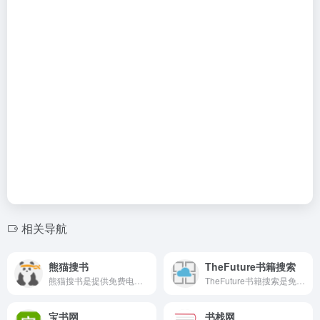
相关导航
熊猫搜书
TheFuture书籍搜索
熊猫搜书是提供免费电子书资源聚合的搜索网站，该网站聚合了多个电子书搜索引擎和资源网站，方便用户快速查找各类电子书，包括小说、文学、历史、政治、计算机、医学等。
TheFuture书籍搜索是免费电子书资源搜索网页，网站的资源应该也很多，用户只需要输入书籍的名字，就可以直接搜索书籍，点击后会跳转到详细页面，拉到下载页面，就可以点击免费下载了。
宝书网
书栈网