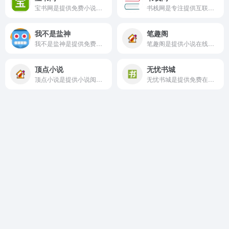
宝书网是提供免费小说下载的网页，网页提供书籍下载超级丰富多样，涵盖小说、文学、历史、科学、艺术、技术等多个领域。
书栈网是专注提供互联网知识领域的开源电子书和文档分享网站，提供丰富的开发文档、使用手册、前端后端库等资源，并按类别详细分类，支持在线阅读和多种格式下载，如PDF、MOBI、EPUB等。
我不是盐神
笔趣阁
我不是盐神是提供免费小说分享平台的网页，上面提供的基本都是可以直接免费看，用户也可以在网页搜索自己想看的短篇小说，如果能找到小说资源，也是可以直接免费看。
笔趣阁是提供小说在线看的阅读平台，提供的小说类型也是多种多样，如玄幻小说、仙侠小说、都市生活、穿越小说、游戏小说、科幻小说等，满足不同用户的需求。
顶点小说
无忧书城
顶点小说是提供小说阅读的分享平台，平台提供的基本都是免费小说，包含的类型也很多，如言情、穿越、玄幻等，满足不同读者的需求。
无忧书城是提供免费在线阅读的服务平台，涵盖了多种多样的题材和类型，如武侠、言情、科幻、官场、侦探、盗墓、网络、影视等。