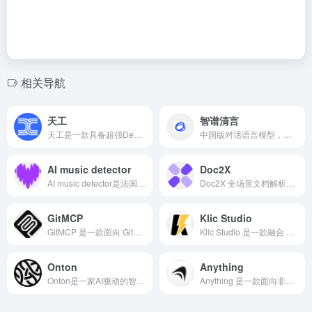
相关导航
天工
智谱清言
天工是一款具备超强DeepResearch能力的全新AI Office智能体，一键生成AI文档、AI PPT、AI表格，高效应对各类办公、学习场景，也支持网页html、图像、视频、有声书、绘本等多种形式的创意内容创作，激发无限灵感。
中国版对话语言模型，与GLM大模型进行对话。
AI music detector
Doc2X
AI music detector是法国流媒体平台 Deezer 正式上线了一款免费的 AI 音乐检测工具，支持 27 种语言，覆盖 Spotify、Apple Music、YouTube Music、SoundCloud 等 20 多个主流平台。
Doc2X 全场景文档解析器，Doc2X 提供最先进与快捷的PDF解析无损还原PDF中的文字,图像,表格,公式,排版 一键还原成Markdown, Latex, 微软Word, HTML。
GitMCP
Klic Studio
GitMCP 是一款面向 GitHub 项目的 AI 辅助平台，它通过搭建 Model Context Protocol（MCP）服务器，将任意公开仓库的代码结构、文档和配置转化为机器可读取的上下文信息。
Klic Studio 是一款融合 AI 语音合成、机器翻译、智能剪辑和文稿生成等前沿技术的全链路视频本地化平台。
Onton
Anything
Onton是一家AI驱动的智能家居购物平台，是你的 AI 室内设计师，也是一个懂你审美的全球家居搜索引擎。
Anything 是一款面向非技术用户的 AI 驱动无代码平台，帮助创业者、设计师和产品经理在无需编写代码的情况下快速创建 Web 与移动应用。