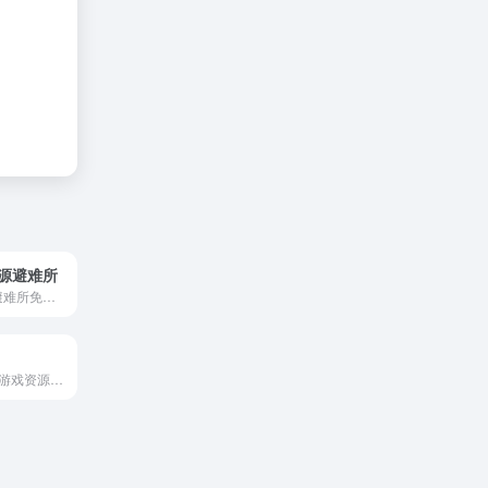
r资源避难所
vodhunter资源避难所免费资源下载平，包含PC游戏、模拟器游戏、VR游戏、实用工具、游戏资讯等。
9DM是提供单机游戏资源分享的社区论坛网页，它会提供游戏模组、攻略、汉化、整合等内容获取高清画质的动漫资源。