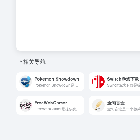
相关导航
Pokemon Showdown
Switch游戏下载
Pokemon Showdown是开源性在线宝可梦对战平台，平台支持多种对战模式，包括单打、双打和三打，以及多种规则和格式，如 OU、UU、RU 等 。用户可以创建和管理队伍，调整精灵的性格、特性和努力值，以及学习和使用技能 。
FreeWebGamer
金句盲盒
FreeWebGamer是提供免费游戏资源下载的网站，用户可以在不注册账号的情况下，直接在网页搜索自己想要的游戏资源，找到后直接点击在线玩集可以了，也不需要下载，也不会占储存空间，是非常好用的的游戏网。