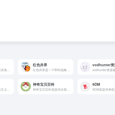
红色井界
vodhunte
Switch游戏下载是提供免费游戏下载的平台，网站内容丰富，涵盖国内外千万游戏资源，包括热门大作和冷门小游，支持多种平台如Switch、PC和模拟器游戏。
红色井界是一个即时战略游戏平台，主要面向的玩家是红色警戒2的用户。游戏不需要下载，可以直接在线免费玩。
神奇宝贝百科
9DM
金句盲盒是一个极简主义风格的在线金句抽取平台。在信息爆炸与碎片化阅读的时代，它像是一个精神角落，将散落在文学、电影、歌词及生活感悟中的智慧结晶汇聚成一个个虚拟盲盒。
神奇宝贝百科是提供全面、详细的宝可梦信息的平台，给喜欢宝可梦的用户创造了一个很好的共同讨论的空间。