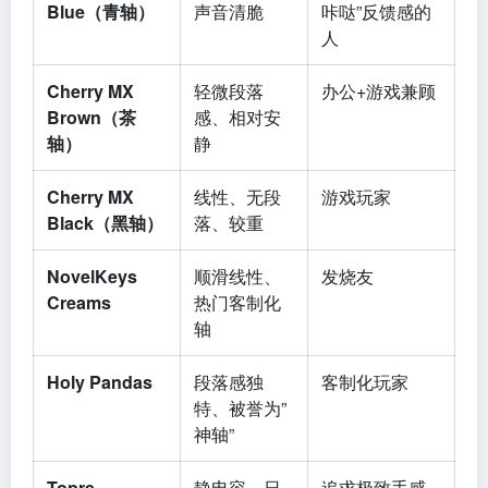
Blue（青轴）
声音清脆
咔哒”反馈感的
人
Cherry MX
轻微段落
办公+游戏兼顾
Brown（茶
感、相对安
轴）
静
Cherry MX
线性、无段
游戏玩家
Black（黑轴）
落、较重
NovelKeys
顺滑线性、
发烧友
Creams
热门客制化
轴
Holy Pandas
段落感独
客制化玩家
特、被誉为”
神轴”
Topre
静电容、日
追求极致手感