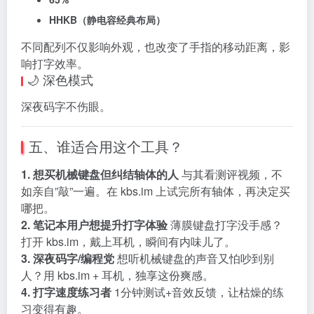
HHKB（静电容经典布局）
不同配列不仅影响外观，也改变了手指的移动距离，影
响打字效率。
🌙 深色模式
深夜码字不伤眼。
五、谁适合用这个工具？
1. 想买机械键盘但纠结轴体的人
与其看测评视频，不
如亲自”敲”一遍。在 kbs.im 上试完所有轴体，再决定买
哪把。
2. 笔记本用户想提升打字体验
薄膜键盘打字没手感？
打开 kbs.im，戴上耳机，瞬间有内味儿了。
3. 深夜码字/编程党
想听机械键盘的声音又怕吵到别
人？用 kbs.im + 耳机，独享这份爽感。
4. 打字速度练习者
1分钟测试+音效反馈，让枯燥的练
习变得有趣。