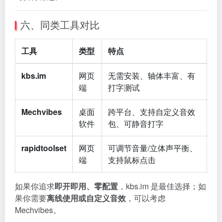
六、同类工具对比
工具
类型
特点
kbs.im
网页
无需安装、轴体丰富、有
端
打字测试
Mechvibes
桌面
跨平台、支持自定义音效
软件
包、可静音打字
rapidtoolset
网页
可调节音量/立体声平衡、
端
支持鼠标点击
如果你追求
即开即用、零配置
，kbs.im 是最佳选择；如
果你需要
离线使用或自定义音效
，可以考虑
Mechvibes。