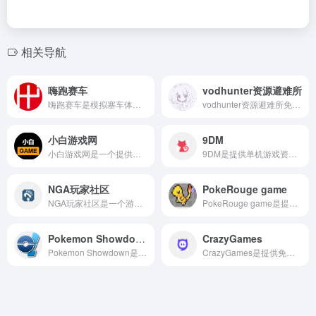
相关导航
嗨跑赛车
vodhunter资源避难所
嗨跑赛车是模拟塞车体验的游戏平台，网站不仅提供线下实体体验，还可以在线上进行赛事和社区的互动，让用户更好的体验塞车的感受和体验。
vodhunter资源避难所免费资源下载平，包含PC游戏、模拟器游戏、VR游戏、实用工具、游戏资讯等。
小白游戏网
9DM
小白游戏网是一个提供免费游戏资源下载的网站，用户无需注册即可直接下载游戏，该网站每天更新游戏资源，涵盖多种类型，包括单机游戏、安卓软件、PC软件等。
9DM是提供单机游戏资源分享的社区论坛网页，它会提供游戏模组、攻略、汉化、整合等内容获取高清画质的动漫资源。
NGA玩家社区
PokeRouge game
NGA玩家社区是一个游戏社区论坛，包括魔兽世界、炉石传说、英雄联盟、DotA2、风暴英雄、战舰世界等，促进玩家的交流和攻略资源。
PokeRouge game是提供宝可梦游戏在线玩的平台，用户不需要注册账号也不需要付费就可以直接在网页开始游戏。
Pokemon Showdown
CrazyGames
Pokemon Showdown是开源性在线宝可梦对战平台，平台支持多种对战模式，包括单打、双打和三打，以及多种规则和格式，如 OU、UU、RU 等 。用户可以创建和管理队伍，调整精灵的性格、特性和努力值，以及学习和使用技能 。
CrazyGames是提供免费在线游戏的平台，用户可以在网页找到大量的免费游戏，涵盖的种类也超级多，如动作、解谜、赛车、策略等，用户可以直接在浏览器中游玩，无需下载或安装任何软件。