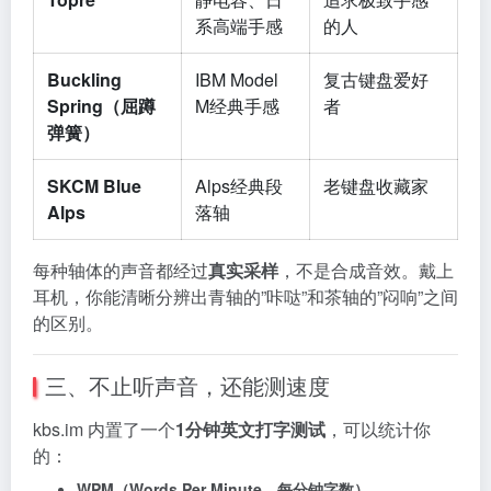
系高端手感
的人
Buckling
IBM Model
复古键盘爱好
Spring（屈蹲
M经典手感
者
弹簧）
SKCM Blue
Alps经典段
老键盘收藏家
Alps
落轴
每种轴体的声音都经过
真实采样
，不是合成音效。戴上
耳机，你能清晰分辨出青轴的”咔哒”和茶轴的”闷响”之间
的区别。
三、不止听声音，还能测速度
kbs.im 内置了一个
1分钟英文打字测试
，可以统计你
的：
WPM（Words Per Minute，每分钟字数）