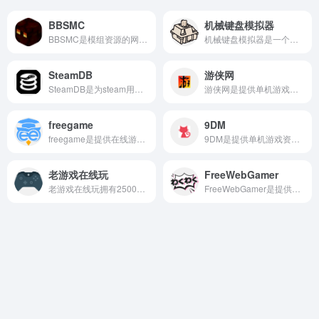
BBSMC
机械键盘模拟器
BBSMC是模组资源的网站，用户可以很方便的、高效的下载到各种模组。
机械键盘模拟器是一个专门为机械键盘爱好者打造的在线模拟网站，无需下载安装软件，打开网页即可体验各种机械键盘的敲击声音。
SteamDB
游侠网
SteamDB是为steam用户提供的游戏数据查询和分析服务，网站提供了多个排行榜，包括最受欢迎的游戏、最热门的游戏、最受期待的游戏以及好评率最高的游戏等。
游侠网是提供单机游戏免费下载的网站，其中下载的内容包含补丁、攻略、资讯等，为用户提供丰富的游戏资源和相关信息。
freegame
9DM
freegame是提供在线游戏平台，提供的游戏适合各个年龄阶段的用户，也比较适合家庭用户玩。
9DM是提供单机游戏资源分享的社区论坛网页，它会提供游戏模组、攻略、汉化、整合等内容获取高清画质的动漫资源。
老游戏在线玩
FreeWebGamer
老游戏在线玩拥有2500+ 中文老游戏，支持FC, SFC, N64, GB, GBC, GBA, NDS 等多种游戏机平台。
FreeWebGamer是提供免费游戏资源下载的网站，用户可以在不注册账号的情况下，直接在网页搜索自己想要的游戏资源，找到后直接点击在线玩集可以了，也不需要下载，也不会占储存空间，是非常好用的的游戏网。