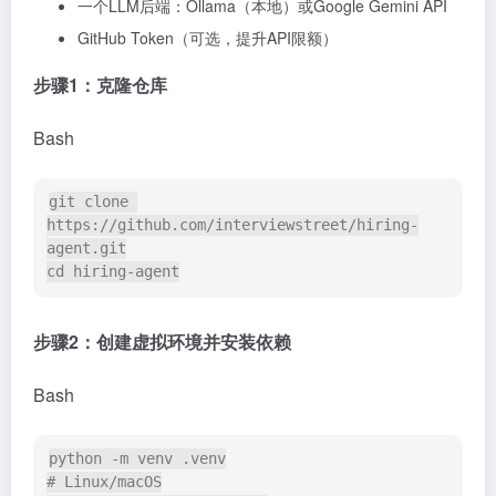
一个LLM后端：Ollama（本地）或Google Gemini API
GitHub Token（可选，提升API限额）
步骤1：克隆仓库
Bash
git clone 
https://github.com/interviewstreet/hiring-
agent.git

cd hiring-agent
步骤2：创建虚拟环境并安装依赖
Bash
python -m venv .venv

# Linux/macOS
