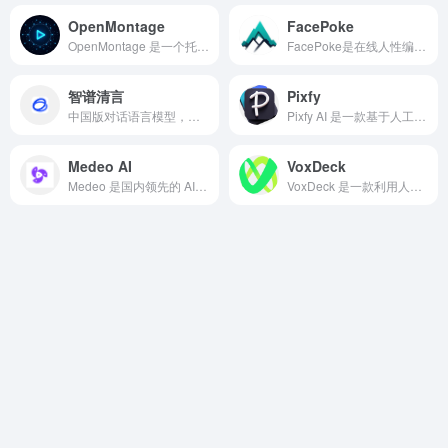
OpenMontage
FacePoke
OpenMontage 是一个托管在 GitHub 上的开源项目，专注于高精度的图像堆叠（Image Stacking）与景深合成（Focus Stacking）。它不是一个简单的滤镜，而是一个严谨的数字图像处理引擎。它能够将一系列对焦在不同位置的图片，或者不同曝光参数的照片，通过复杂的算法进行融合，最终生成一张全焦段清晰、高动态范围的完美图像。
FacePoke是在线人性编辑工具，可以在浏览器实时调节节面部姿态与局部特征。
智谱清言
Pixfy
中国版对话语言模型，与GLM大模型进行对话。
Pixfy AI 是一款基于人工智能技术的多合一（All-in-one）图像编辑平台。它致力于通过自然语言处理，将复杂的照片编辑过程简化为对话式操作。
Medeo AI
VoxDeck
Medeo 是国内领先的 AI 视频生成与编辑工具。它能够把文字、音频脚本或网页链接“一键转化”为完整的专业视频，支持多语言配音、智能音乐匹配、可编辑的工程文件等功能
VoxDeck 是一款利用人工智能打造的在线演示文稿平台，旨在用 AI 重新定义 PPT 的制作流程，提升视觉冲击力和表达效率。