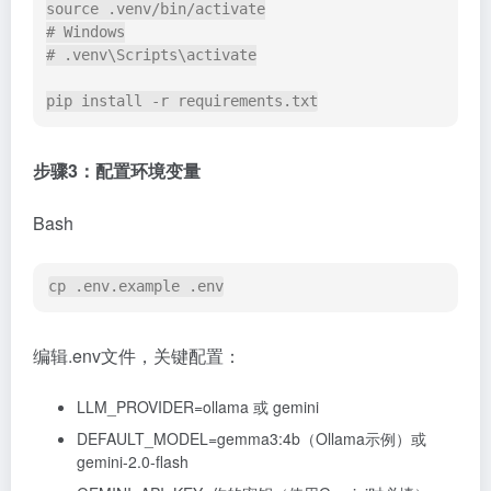
source .venv/bin/activate

# Windows

# .venv\Scripts\activate

pip install -r requirements.txt
步骤3：配置环境变量
Bash
cp .env.example .env
编辑.env文件，关键配置：
LLM_PROVIDER=ollama 或 gemini
DEFAULT_MODEL=gemma3:4b（Ollama示例）或
gemini-2.0-flash