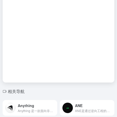
相关导航
Anything
ANE
Anything 是一款面向非技术用户的 AI 驱动无代码平台，帮助创业者、设计师和产品经理在无需编写代码的情况下快速创建 Web 与移动应用。
ANE是通过逆向工程的私有API，在ANE上跑通了完整的Transformer训练，包括前向传播和反向传播。不依赖CoreML训练API，不依赖Metal，不依赖GPU，纯ANE硬算。