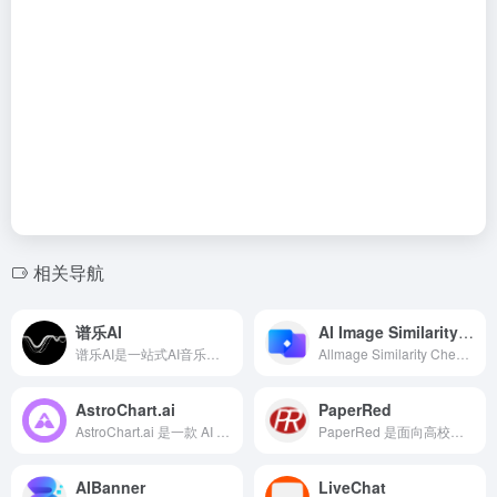
相关导航
谱乐AI
AI Image Similarity Checker
谱乐AI是一站式AI音乐创作平台，集AI音乐生成、混音、母带处理、人声克隆与替换以及音乐发行于一体，让人人都可以创作，人人都可以发行。
Allmage Similarity Checker 是一款利用人工智能技术打造的在线图像相似度检测平台，能够快速、精准地对比两张图片的相似程度与差异。
AstroChart.ai
PaperRed
AstroChart.ai 是一款 AI 驱动的在线平台，整合西方占星、吠陀占星、中国占星、人类图和数字命理等体系，为用户提供即时、个性化的星盘解读和宇宙能量分析。
PaperRed 是面向高校学生、研究生和科研工作者的 AI 论文写作与查重/降重平台，提供从稿件起草到查重、降重、答辩材料全流程的学术支持。
AIBanner
LiveChat