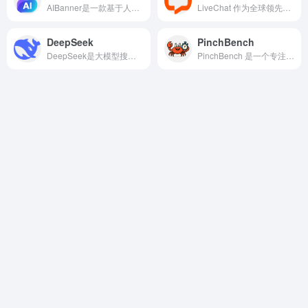
AIBanner是一款基于人工智能技术的在线横幅广告设计生成平台。它致力于帮助市场营销人员、创业者和企业主等用户，在无需专业设计经验的前提下，快速生成符合品牌风格的、专业级广告横幅。
LiveChat 作为全球领先的即时通讯与客服管理系统，已成为企业连接客户的重要桥梁。
DeepSeek
PinchBench
DeepSeek是大模型搜索工具，基于自研训练框架、自建智算集群和万卡算力等资源，深度求索团队仅用半年时间便已发布并开源多个百亿级参数大模型，如DeepSeek-LLM通用大语言模型、DeepSeek-Coder代码大模型等。
PinchBench 是一个专注于生成式人工智能提示词分享与测试的专业社区平台。