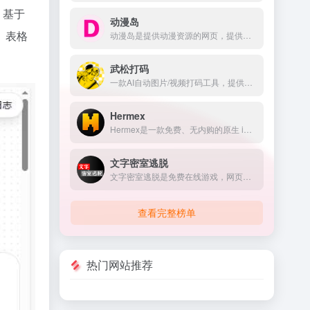
 基于
动漫岛
、表格
动漫岛是提供动漫资源的网页，提供的动漫包含国内动漫、日本动漫、欧美动漫等，满足不同用户对动漫的需求。
武松打码
一款AI自动图片/视频打码工具，提供马赛克、模糊、动态贴纸等多种打码样式；支持上传自定义模板。智能识别，自动打码，全程追踪视频中的车牌、人脸，精确高效不废手。
Hermex
Hermex是一款免费、无内购的原生 iPhone 客户端，让你随时随地打开会话、实时流式响应、切换模型、附加文件、浏览工作空间，真正实现“服务器跑 Agent，手机来掌控”。
文字密室逃脱
文字密室逃脱是免费在线游戏，网页还会提供游戏背景音乐、旁白、思维导图式界面和多种主题模式，增强了游戏的趣味性和沉浸感。
查看完整榜单
热门网站推荐