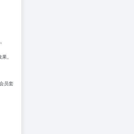
。
效果。
会员套