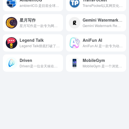
ambientCG 是目前全球最大的免费 PBR（基于物理渲染）材质、HDRI 环境贴图和 3D 模型资源库之一。
TransPocket以其网页化操作、快速精准、多语种支持和安全便捷的特点，成为现代职场和学习中的语音助手。无论是会议记录、访谈整理，还是课堂笔记、语音备忘，TransPocket都能让语音内容迅速转化为可用文字，实现信息高效落地。
星月写作
Gemini Watermark Remover
星月写作是一款专为网络小说、 剧本创作者打造的AI增效工具, 作为您提供AI智能写作辅助，帮助快速生成文章、获取创意灵感，提升写作效率，是一款功能强大的AI写作助手。
Gemini Watermark Remover 是一个专门针对 Google Gemini 及其 Nano Banana 图像输出模型而设计的无损去水印神器。
Legend Talk
AniFun AI
Legend Talk彻底打破了时空与身份的壁垒，让100多位古今中外的思想家、科学家、企业家同框对话，不用复杂操作，抛出一个话题，就能看大佬们互相质疑、激烈辩论，堪称AI时代最具趣味性的思想碰撞工具。
AniFun AI 是一款专为动漫、漫画与视频创作者打造的全功能 AI 创作平台，凭借“一键生成”式的操作体验，帮助用户在几分钟内完成从角色设定到完整漫画页、动画短片的全流程创作。
Driven
MobileGym
Driven是一位全天候在线的数字分析师，能够结合实时市场数据、公司财报、监管文件、行业新闻以及市场情绪信息，为用户提供结构化的投资研究结果。
MobileGym 是一个浏览器托管的轻量级 Android-like 模拟环境，完全使用 React + TypeScript 构建。它在浏览器中高保真地重现了 28 个移动应用（12 个日常 App + 16 个系统 App），包括微信、支付宝、小红书、Bilibili、地图、设置、电话、消息等真实用户高频使用的应用。