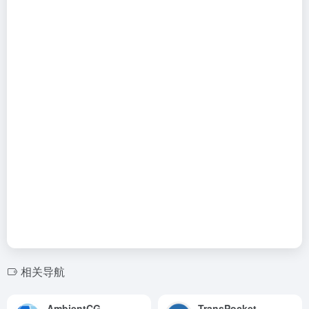
相关导航
AmbientCG
TransPocket