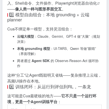
入、Shell命令、文件操作、Playwright浏览器
自动化
——
像人类一样与图形界面交互
。
3️⃣ 模型自由组合：本地 grounding + 云端
planner
Cua不绑定单一模型，支持灵活组合：
云端大模型
：Claude、Gemini、GPT-4 做”大脑”（规划
决策）
本地 grounding 模型
：UI-TARS、Qwen 等做”眼睛”
（界面理解）
两者通过
Agent SDK
的 Observe-Reason-Act 循环协
作
这种”分工”让Agent既聪明又省钱——复杂推理上云端，
高频UI操作在本地。
4️⃣ 训练闭环：从运行到评估到RL，一条龙
这可能是Cua最硬核的地方——
它不只是一个运行环
境，更是一个Agent训练平台
：