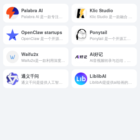
Palabra AI
Klic Studio
Palabra AI 是一款专注于 AI实时录音翻译 的智能工具，它的最大亮点就是 “说即翻”。用户只需开启录音，Palabra AI 就能 即时识别语音内容并自动翻译成目标语言，无需等待，也不需要手动输入。
Klic Studio 是一款融合 AI 语音合成、机器翻译、智能剪辑和文稿生成等前沿技术的全链路视频本地化平台。
OpenClaw startups
Ponytail
OpenClaw 是一个开源、本地优先的AI Agent生态，用户无需写代码就能快速部署个人AI助手，并连接Telegram、Discord、WhatsApp、Zoom等常用工具。
Ponytail 是一个开源工具，旨在帮助开发者将代码仓库与AI模型连接起来，让AI能够基于项目上下文进行分析和协作。
Waifu2x
Ai好记
Waifu2x是一款利用深度学习实现的图像超分辨率与降噪系统。最初专为动漫、漫画等线条鲜明的画面设计，随后逐步扩展到照片、插画、游戏截图乃至老旧扫描件等多种场景。
AI音视频转录与总结，内容学习效率 x10！视频/音频图文转录、翻译、总结，思维导图大纲，讲座、播客、访谈、会议转录和总结
通义千问
LiblibAI
通义千问是提供人工智能问答系统的网页，它不仅可以回答问题、撰写代码、生成文本，还能进行跨语言翻译、文档归纳、PPT创作等多种功能，适用于学习、工作、生活等多个领域。
LiblibAI是提供ai绘画的平台，它的功能包含了绘画模型下载、在线生图、社区交流等。