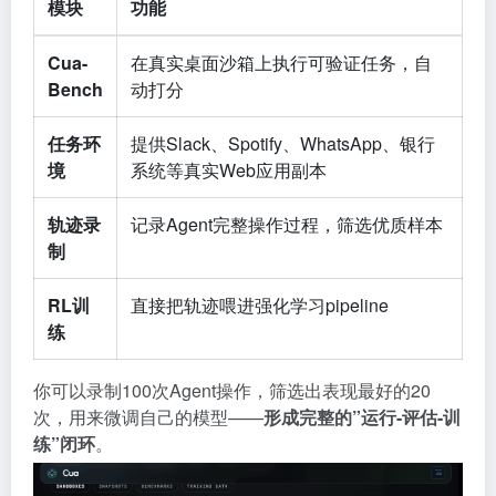
模块
功能
Cua-
在真实桌面沙箱上执行可验证任务，自
Bench
动打分
任务环
提供Slack、Spotify、WhatsApp、银行
境
系统等真实Web应用副本
轨迹录
记录Agent完整操作过程，筛选优质样本
制
RL训
直接把轨迹喂进强化学习pipeline
练
你可以录制100次Agent操作，筛选出表现最好的20
次，用来微调自己的模型——
形成完整的”运行-评估-训
练”闭环
。