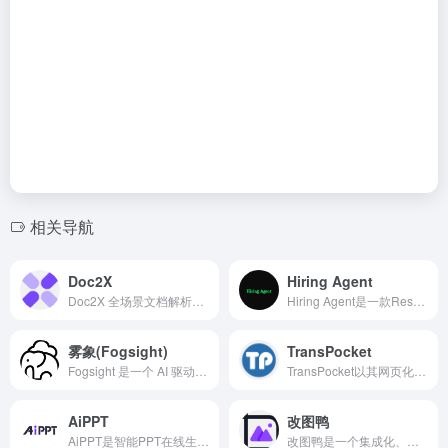
相关导航
Doc2X
Hiring Agent
Doc2X 全场景文档解析器，Doc2X 提供最先进与快捷的PDF解析无损还原PDF中的文字,图像,表格,公式,排版 一键还原成Markdown, Latex, 微软Word, HTML。
Hiring Agent是一款Resume-to-Score管道，能自动解析PDF简历、提取结构化信息、结合GitHub项目信号进行客观打分，并输出详细解释和证据，已收获数千Star，成为开发者与招聘者的高效利器。
雾象(Fogsight)
TransPocket
Fogsight 是一个 AI 驱动的动画引擎，可以将抽象概念转化为动态 HTML 动画。只需输入任何概念、问题或关键词，我们的 AI 会分析并生成高质量动画可视化，让复杂的概念变得易于理解。
TransPocket以其网页化操作、快速精准、多语种支持和安全便捷的特点，成为现代职场和学习中的语音助手。无论是会议记录、访谈整理，还是课堂笔记、语音备忘，TransPocket都能让语音内容迅速转化为可用文字，实现信息高效落地。
AiPPT
改图鸭
AiPPT是智能PPT在线生成工具，用户只需要输入主题，AI即可一键生成高质量PPT。它支持在线自定义编辑和文档导入生成，配置超10万+定制级PPT模板及素材。
改图鸭是一个集成化、多功能的在线图片处理平台。