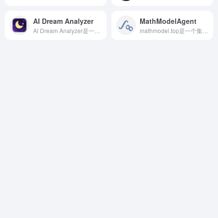
AI Dream Analyzer
MathModelAgent
Al Dream Analyzer是一款基于人工智能的在线梦境解析平台。它利用自然语言处理、情感识别和心理学模型，对用户提交的梦境进行多维度分析，提供个性化的解读报告。
mathmodel.top是一个集教程资源、竞赛资讯、模型算法、论文模版以及在线工具于一体的数学建模综合门户网站。