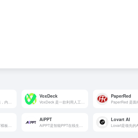
VoxDeck
PaperRed
AI音视频转录与总结，内容学习效率 x10！视频/音频图文转录、翻译、总结，思维导图大纲，讲座、播客、访谈、会议转录和总结
VoxDeck 是一款利用人工智能打造的在线演示文稿平台，旨在用 AI 重新定义 PPT 的制作流程，提升视觉冲击力和表达效率。
AiPPT
Lovart AI
Slidesgo是一款PPT模板资源下载平台，致力于为用户提供结构完整、视觉美观、主题丰富的演示文稿模板。
AiPPT是智能PPT在线生成工具，用户只需要输入主题，AI即可一键生成高质量PPT。它支持在线自定义编辑和文档导入生成，配置超10万+定制级PPT模板及素材。