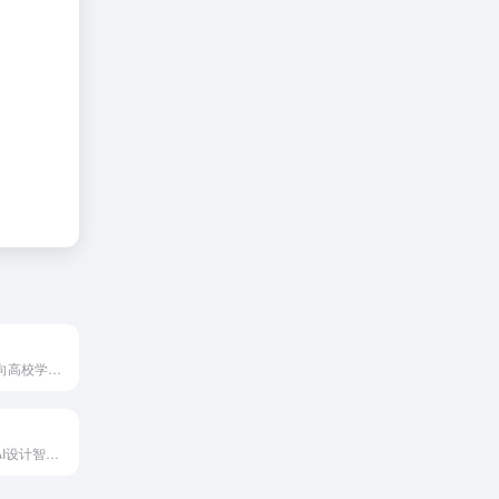
PaperRed 是面向高校学生、研究生和科研工作者的 AI 论文写作与查重/降重平台，提供从稿件起草到查重、降重、答辩材料全流程的学术支持。
Lovart是领先的AI设计智能体。自动化您的整个创意工作流程——从标志和社交媒体图形到完整的营销活动。使用AI即时创建专业设计。