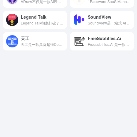
VDraw不仅是一款AI设计工具，更像是一个专为社交媒体打造的内容生产平台。
1Password SaaS Manager 是 1Password 面向企业场景推出的 SaaS 管理能力，核心目标是帮助公司统一掌握正在使用的云服务、账号访问情况以及权限分配状态。
Legend Talk
SoundView
Legend Talk彻底打破了时空与身份的壁垒，让100多位古今中外的思想家、科学家、企业家同框对话，不用复杂操作，抛出一个话题，就能看大佬们互相质疑、激烈辩论，堪称AI时代最具趣味性的思想碰撞工具。
SoundView是一站式 AI 音视频本地化平台，它集 100+ 种语言自动翻译、字幕生成、语音克隆与音色模仿于一体，1 分钟视频 2 分钟可出成片
天工
FreeSubtitles.Ai
天工是一款具备超强DeepResearch能力的全新AI Office智能体，一键生成AI文档、AI PPT、AI表格，高效应对各类办公、学习场景，也支持网页html、图像、视频、有声书、绘本等多种形式的创意内容创作，激发无限灵感。
Freesubtitles.Ai 是一款面向视频创作者、翻译工作者和多语言用户的 AI 字幕生成平台。