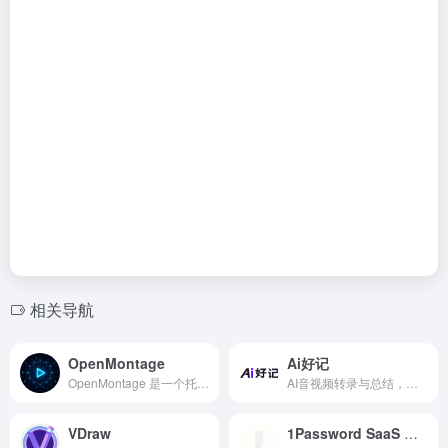
相关导航
OpenMontage
Ai好记
OpenMontage 是一个托管在 GitHub 上的开源项目，专注于高精度的图像堆叠（Image Stacking）与景深合成（Focus Stacking）。它不是一个简单的滤镜，而是一个严谨的数字图像处理引擎。它能够将一系列对焦在不同位置的图片，或者不同曝光参数的照片，通过复杂的算法进行融合，最终生成一张全焦段清晰、高动态范围的完美图像。
AI音视频转录与总结，内容学习效率 x10！视频/音频图文转录、翻译、总结，思维导图大纲，讲座、播客、访谈、会议转录和总结
VDraw
1Password SaaS Manager