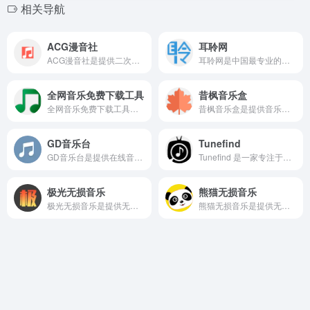
相关导航
ACG漫音社
耳聆网
ACG漫音社是提供二次元动漫音乐资源下载的网页，它涵盖了超多的资源分享也有动漫图片、游戏等下载。
耳聆网是中国最专业的声音分享平台，汇聚了国内众多专业录音师和业余声音爱好者，拥有庞大的声音资源云库和完善的版权保护及授权机制，满足音乐创作、影视后期、游戏配乐等领域的音频素材需求。
全网音乐免费下载工具
昔枫音乐盒
全网音乐免费下载工具多站合一音乐搜索解决方案，可搜索试听免费下载网易云音乐、QQ音乐、酷狗音乐等，满足不同用户的不同需求。
昔枫音乐盒是提供音乐在线听歌的音乐播放器，音乐资源也很多，支持在线播放、搜索、收藏、导入音乐APP歌单、自建歌单、歌单推荐/分类等功能。
GD音乐台
Tunefind
GD音乐台是提供在线音乐听歌和下载的网页音乐平台，提供高音质音乐资源，支持多种音乐源，如网易云、QQ、Tidal等。
Tunefind 是一家专注于为用户提供电影、电视剧、视频游戏以及广告中的背景音乐（BGM）和主题曲信息。
极光无损音乐
熊猫无损音乐
极光无损音乐是提供无损音乐下载网页，站内的资源丰富多样，包含的音乐资源港乐、欧美音乐、日韩音乐、纯音乐等，可以满足不同的用户要求。
熊猫无损音乐是提供无损音乐下载的网站，网页会提供WAV、FLAC、MP3格式的音乐，用户都可以免费下载。