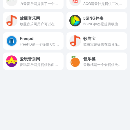
力音音乐网提供了一个免费的音乐下载平台，用户可以享受无损音质的音乐资源，用户可以在网页直接搜索自己想要查找的音乐资源,找到后可以直接下载到本地。
ACG漫音社是提供二次元动漫音乐资源下载的网页，它涵盖了超多的资源分享也有动漫图片、游戏等下载。
放屁音乐网
5SING伴奏
放屁音乐网用户可以在网页搜索到大量高品质、无损音质的音乐资源，包括流行音乐、经典老歌以及部分VIP付费歌曲，并且还可以免费下载和免费在线试听。
5SING伴奏是提供歌曲伴奏下载的，提供的资源也非常多，包括原创、翻唱、伴奏等，用户可以浏览、下载和试听。
Freepd
歌曲宝
FreePD是一个提供 CC0 免版权音乐素材的网站。
歌曲宝是提供在线音乐试听和下载的免费平台，可以在线免费下载全网MP3付费歌曲、流行音乐、经典老歌等，还提供免费试听。
爱玩音乐网
音乐橘
爱玩音乐网是提供歌曲免费下载和在线试听的音乐网站，提供的功能较为全面，包括单曲试听、歌单播放、无损音乐下载、MP3下载、歌词下载、MV下载和在线观看等。
音乐橘是一个会提供免费下载无埙音乐和在线听歌的网页，网页的资源非常丰富多样，启用包含了经典音乐、粤语音乐、流行音乐等，用户都可以免费下载。