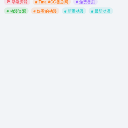
动漫资源
# Tina ACG番剧网
# 免费番剧
# 动漫资源
# 好看的动漫
# 新番动漫
# 最新动漫