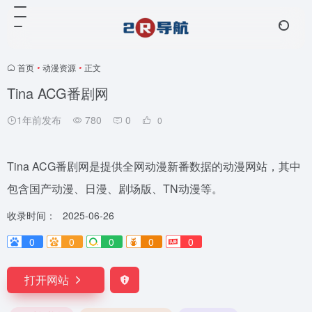
首页
•
动漫资源
•
正文
Tina ACG番剧网
1年前发布
780
0
0
Tina ACG番剧网是提供全网动漫新番数据的动漫网站，其中
包含国产动漫、日漫、剧场版、TN动漫等。
收录时间：
2025-06-26
0
0
0
0
0
打开网站