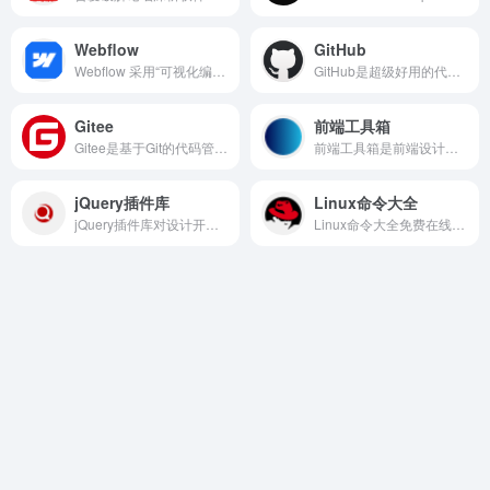
Webflow
GitHub
Webflow 采用“可视化编辑 + 一键托管”的模式，让没有编程经验的用户也能轻松创建专业网站。其免费套餐足以满足新手的入门需求，虽有限制页面数量、访问流量，并会显示 Webflow 标识。若想使用自定义域名、去除品牌或提升流量上限，只需升级到付费方案即可。总体来看，Webflow 功能丰富、操作流畅、无强制广告，是值得推荐的建站工具，注册后即可立即上手。
GitHub是超级好用的代码托管平台，使用的门槛也低，不管是新手小白还是资深大佬，都可以在这里进行使用。
Gitee
前端工具箱
Gitee是基于Git的代码管理平台，它提供了代码托管、项目协作、文档管理等功能，适合个人开发者和团队使用。
前端工具箱是前端设计的在线工具箱，网站提供了多种实用的前端开发工具，如 CSS 精美样式库、Grid 网格在线拖拽布局工具、新拟态风格 CSS 在线生成器以及 CSS 阴影生成工具等。
jQuery插件库
Linux命令大全
jQuery插件库对设计开发者来说是一个非常好的资源库网页，提供了大量的插件教程和课程。
Linux命令大全免费在线学习平台，网页提供了全面的Linux命令的参考信息，详细介绍等，用户可以在网页更好的学习到。