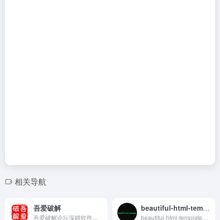
相关导航
吾爱破解
beautiful-html-templates
吾爱破解论坛深耕软件逆向工程与反病毒技术领域，汇聚众多技术爱好者的智慧与经验，共同探索与分享前沿安全技术和防护策略，构建业内最具影响力的技术交流平台。
beautiful-html-templates是AIHTML幻灯片模板库，收录了超34款的幻灯模板，每款模板都精心设计了视觉系统，让AI能自动挑选合适风格，快速生成美观、专业、具有设计感的完整演示文稿。