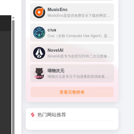
MusicEnc
MusicEnc是提供免费音乐下载的网页，提供的音乐资源丰富多样，支持多种语言的音乐资源，包括华语、美、日、韩等多国音乐。用户可以下载 MP3 格式音乐和 LRC 格式歌词。
c/ua
Cua（全称 Computer Use Agent）是一个开源的计算机使用智能体平台。它给每个AI Agent配了一台真实的云桌面——带显示器、有浏览器、能点鼠标、能敲键盘、能运行程序。
NovelAI
NovelAI是专为创意写作和二次元图像生成深度优化的付费AI平台，在角色一致性、世界观记忆和动漫画风把控上表现突出。
喵物次元
喵物次元是专注于动漫番剧资源收集，是一个二次元观影追番动漫网站，海量最新热门高质量动漫，提供动漫app，动漫下载，免费在线看动漫，更新及时画质高清1080p无广告，为各位友人打造最好的追番体验。
查看完整榜单
热门网站推荐