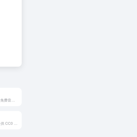
MusicEnc是提供免费音乐下载的网页，提供的音乐资源丰富多样，支持多种语言的音乐资源，包括华语、美、日、韩等多国音乐。用户可以下载 MP3 格式音乐和 LRC 格式歌词。
FreePD是一个提供 CC0 免版权音乐素材的网站。