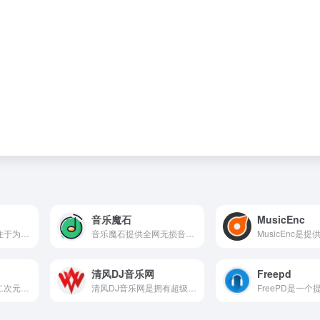
音乐魔石
MusicEnc
Tunefind 是一家专注于为用户提供电影、电视剧、视频游戏以及广告中的背景音乐（BGM）和主题曲信息。
音乐魔石提供全网无损音乐，包含网络音乐排行、网络热门歌曲、非主流音乐、经典老歌、劲舞团歌曲、搞笑歌曲、儿童歌曲、网络歌曲等，收录了网上最新歌曲和流行音乐。
清风DJ音乐网
Freepd
ACG漫音社是提供二次元动漫音乐资源下载的网页，它涵盖了超多的资源分享也有动漫图片、游戏等下载。
清风DJ音乐网是拥有超级多DJ音乐资源的网页，用户可以直接在网页进行听音乐、下载音乐、还可以相互交流的网页。