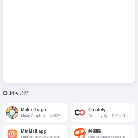
相关导航
Make Graph
Creately
Make Graph 是一款基于浏览器的可视化平台，用户无需下载安装或注册，即可在线完成各类图表的快速绘制。
Creately 是一个强大且灵活的在线可视化协作平台，用户无需安装软件即可通过浏览器绘制流程图、思维导图、UML、线框图等。
MinMail.app
蝉圈圈
MinMail.app是提供临时邮箱使用的网页，使用起来也很简单，只需点击网页的刷新就可以有新的临时邮箱出来，就可以直接使用了。
蝉圈圈是由蝉妈妈推出的多平台达人营销 CRM，专注帮品牌“找达人、管合作、算业绩”。