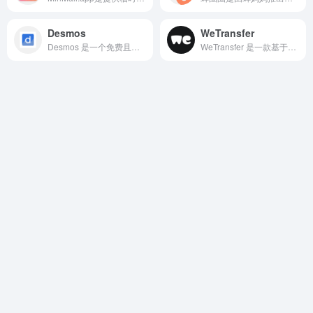
Desmos
WeTransfer
Desmos 是一个免费且无需安装的在线图形计算器网站，界面极简却功能强大
WeTransfer 是一款基于云服务的在线文件传输共享工具，用户在无需注册账户的前提下，快速、简便地传输大容量文件。