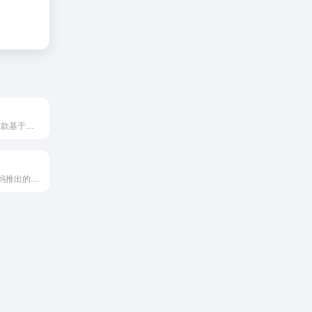
WeTransfer 是一款基于云服务的在线文件传输共享工具，用户在无需注册账户的前提下，快速、简便地传输大容量文件。
蝉圈圈是由蝉妈妈推出的多平台达人营销 CRM，专注帮品牌“找达人、管合作、算业绩”。