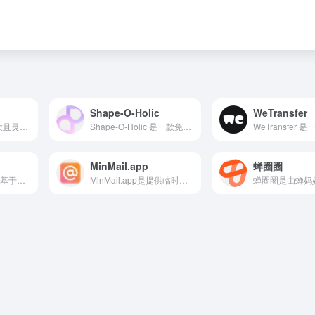
Shape-O-Holic
WeTransfer
Creately 是一个强大且灵活的在线可视化协作平台，用户无需安装软件即可通过浏览器绘制流程图、思维导图、UML、线框图等。
Shape‑O‑Holic 是一款免费 SVG 形状库，收录了 140 多个可定制的矢量形状，涵盖圆形、星形、几何图案、装饰线条等多种风格。
MinMail.app
蝉圈圈
Make Graph 是一款基于浏览器的可视化平台，用户无需下载安装或注册，即可在线完成各类图表的快速绘制。
MinMail.app是提供临时邮箱使用的网页，使用起来也很简单，只需点击网页的刷新就可以有新的临时邮箱出来，就可以直接使用了。