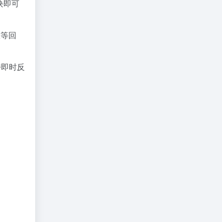
块即可
数等回
持即时反