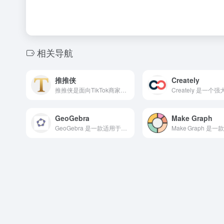
相关导航
推推侠
Creately
推推侠是面向TikTok商家的达人建联神器，支持高潜达人精准推荐、批量邀约与自动私信，助力高效完成达人营销闭环，实现品牌精准出海与销量爆发。
GeoGebra
Make Graph
GeoGebra 是一款适用于各学习阶段的动态数学软件,这是一个将几何、代数、表格、图形、统计和微积分汇集于一体的动态数学软件。