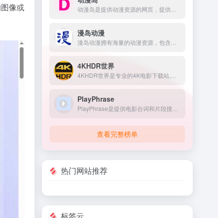
的图像或
动漫岛是提供动漫资源的网页，提供的动漫包含国内动漫、日本动漫、欧美动漫等，满足不同用户对动漫的需求。
漫岛动漫
漫岛动漫拥有海量的动漫资源，包含了国产动漫、日本动漫、欧美动漫、剧场电影等，还整理了每月份的新番动漫合集，满足很多用户的需求。
4KHDR世界
4KHDR世界是专业的4K电影下载站,网站风格简洁直观,提供4K蓝光原盘HDR杜比视界电影、美剧、纪录片、动画片资源,坚持每天更新,第一时间分享磁力链接支持迅雷高速下载。
PlayPhrase
PlayPhrase是提供电影台词和片段搜索的平台，用户可以通过输入特定台词或短语，快速查找相关电影片段，并支持在线播放与下载。
查看完整榜单
热门网站推荐
标签云