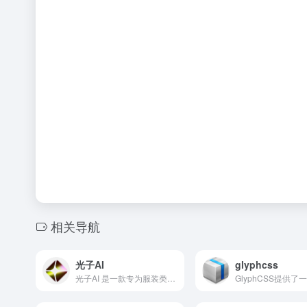
相关导航
光子AI
glyphcss
光子AI 是一款专为服装类电商设计的智能商品图生成平台，融合了最前沿的 AI 图像生成技术，支持一键AI换模特、AI换装、AI商品图制作，可轻松生成虚拟模特图、白底图与场景图。