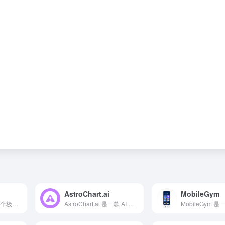
AstroChart.ai
MobileGym
GlyphCSS提供了一个极具创意的解决方案：将3D模型转化为ASCII艺术，并以纯文本形式渲染在单个``标签中，实现浏览器、React、Vue乃至终端的跨平台呈现。
AstroChart.ai 是一款 AI 驱动的在线平台，整合西方占星、吠陀占星、中国占星、人类图和数字命理等体系，为用户提供即时、个性化的星盘解读和宇宙能量分析。