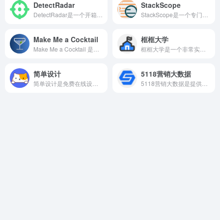
DetectRadar
StackScope
DetectRadar是一个开箱即用的网络环境一致性检测雷达。打开网页就能跑检测，不需要安装插件、不需要注册账号。
StackScope是一个专门分析早期产品技术栈的网站，每天从 Product Hunt、Hacker News 等平台抓取新上线产品，告诉你它们用了什么技术、怎么部署的、有没有 AI 成分。
Make Me a Cocktail
框框大学
Make Me a Cocktail 是一个专注于鸡尾酒配方与调酒灵感的网站。它收录了大量经典鸡尾酒和创意特调，用户可以根据自己手头的材料、口味偏好，甚至场景需求来筛选合适的酒谱。
框框大学是一个非常实用的大学知识共享平台，网页会提供很多专业和大学前辈的学习建议，可以很好的帮助到学生进行中学选科、高考志愿填报、大学转专业、保研考研择校择专业以及就业规划等。
简单设计
5118营销大数据
简单设计是免费在线设计工具，它不仅提供图片设计，还有AI批量创作，文案创作，常用免费工具。
5118营销大数据是提供大数据分析和营销数据支持的平台，对应运营岗位、内容创作岗位的职场小伙伴非常适用。