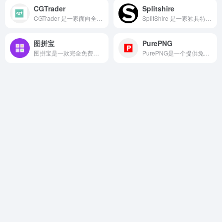
CGTrader
Splitshire
CGTrader 是一家面向全球的 3D 模型交易与数字资产管理平台，聚焦于为设计师、游戏开发者、AR/VR 从业者以及电商企业提供专业化服务。
SplitShire 是一家独具特色的免费无版权图片与视频素材网站。
图拼宝
PurePNG
图拼宝是一款完全免费的在线图片拼接工具，支持多种布局模板，可以轻松制作照片拼图。无需下载安装，一键导入图片，快速创建精美的图片拼贴作品。
PurePNG是一个提供免费高质量透明背景PNG图片的在线图库