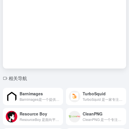
相关导航
Barnimages
TurboSquid
Barnimages是一个提供高质量摄影图片的素材库网站，是一本流动的摄影杂志，为全球创意从业者提供了源源不断的视觉滋养。
TurboSquid 是一家专注于 3D 模型交易的线上平台，提供高品质、可商用的三维资源下载。其用户涵盖影视制作、游戏开发、建筑可视化、广告设计以及涉足元宇宙和 VR 的技术团队。
Resource Boy
CleanPNG
ResourceBoy 是面向平面设计、UI/UX、品牌创意、电商和内容创作者的免费高质量设计资源平台。
CleanPNG 是一个专注于提供免抠图、高分辨率透明PNG图片素材的在线平台。它拥有超过300万张高清透明背景图片，素材库涵盖图标、插画、用户界面元素、节庆装饰、人物剪影等多种类别。