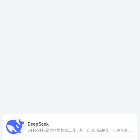
DeepSeek
DeepSeek是大模型搜索工具，基于自研训练框架、自建智算集群和万卡算力等资源，深度求索团队仅用半年时间便已发布并开源多个百亿级参数大模型，如DeepSeek-LLM通用大语言模型、DeepSeek-Coder代码大模型等。