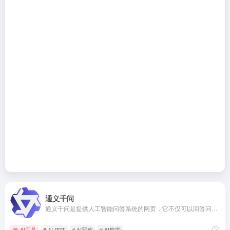
通义千问
通义千问是提供人工智能问答系统的网页，它不仅可以回答问题、撰写代码、生成文本，还能进行跨语言翻译、文档归纳、PPT创作等多种功能，适用于学习、工作、生活等多个领域。
AI工具
# AI PPT
# AI写作
# AI搜索